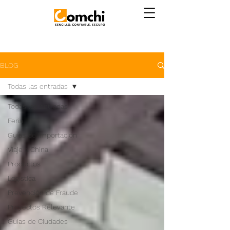
BLOG
Todas las entradas
Todas las entradas
Feria
Guías de Importación
Viaje a China
Productos
Logistica
Prevención de Fraude
Proyectos Relevante
Guías de Ciudades