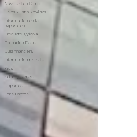
Novedad en China
China - Latin América
Información de la
exposición
Producto agrícola
Educación Física
Guía financiera
Informacion mundial
Vida
Salud y Ciencia
Deportes
Feria Canton