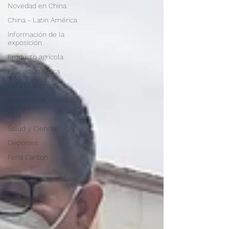
Novedad en China
China - Latin América
Información de la
exposición
Producto agrícola
Educación Física
Guía financiera
Informacion mundial
Vida
Salud y Ciencia
Deportes
Feria Canton