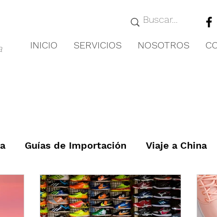
INICIO
SERVICIOS
NOSOTROS
C
a
ia
Guías de Importación
Viaje a China
ón de Fraude
Proyectos Relevante
Guí