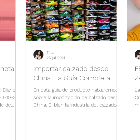
China - Latin América
Información de la e
Educación Física
Guía financiera
Inform
ia
Deportes
Feria Canton
Tina
26 jul 2021
aneta
Importar calzado desde
F
China: La Guía Completa
Z
 Diario de
En esta guía de producto hablaremos
La
023-10-30
sobre la importación de calzado desde
Cu
ie de
China. Si bien la industria del calzado en
ma
China afronta una...
la