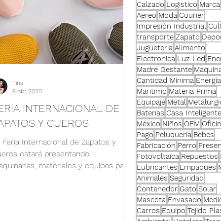
xposición
Calzado
Logistico
Marca
Aereo
Moda
Courier
Impresión Industrial
Cul
transporte
Zapato
Depor
acion mundial
Jugueteria
Alimento
Electronica
Luz Led
Ene
Madre Gestante
Maquina
Cantidad Mínima
Energía
Tina
Maritimo
Materia Prima
9 abr 2020
Equipaje
Metal
Metalurgi
ERIA INTERNACIONAL DE
Baterías
Casa Inteligent
APATOS Y CUEROS
México
Niños
OEM
Ofici
Pago
Peluquería
Bebes
 Feria Internacional de Zapatos y
Fabricación
Perro
Presen
eros estará presentando
Fotovoltaica
Repuestos
quinarias, materiales y equipos para
Lubricantes
Empaques
 fabricación de calzados, a su vez...
Animales
Seguridad
Contenedor
Gato
Solar
Mascota
Envasado
Medi
Carros
Equipo
Tejido Pla