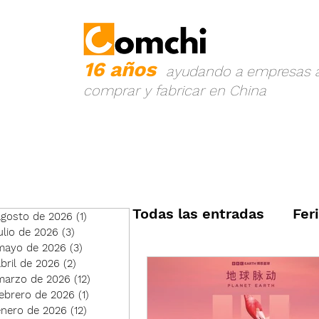
16 años
ayudando a empresas 
comprar y fabricar en China
Todas las entradas
Fer
agosto de 2026
(1)
1 entrada
ulio de 2026
(3)
3 entradas
mayo de 2026
(3)
3 entradas
bril de 2026
(2)
2 entradas
Logistica
Prevenci
marzo de 2026
(12)
12 entradas
febrero de 2026
(1)
1 entrada
enero de 2026
(12)
12 entradas