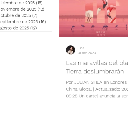
Novedad en China
diciembre de 2025
(15)
15 entradas
noviembre de 2025
(12)
12 entradas
octubre de 2025
(7)
7 entradas
septiembre de 2025
(16)
16 entradas
Producto agrícola
agosto de 2025
(12)
12 entradas
Vida
Salud y Cienc
Tina
31 oct 2023
Las maravillas del pl
Tierra deslumbrarán
Por JULIAN SHEA en Londres |
China Global | Actualizado: 2
09:28 Un cartel anuncia la ser
historia natural de la...