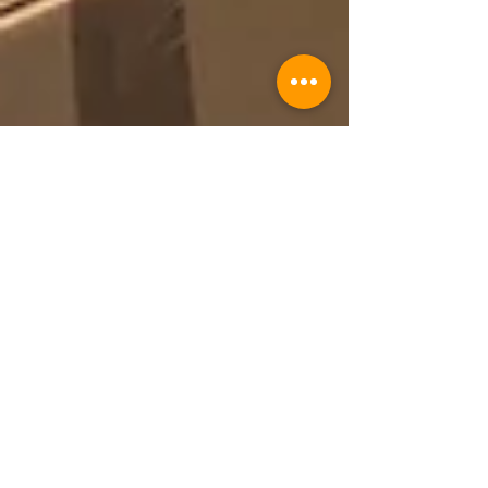
Tina
30 jun 2021
Cantidad mínima de orden
(MOQ) – ¿Por qué es un
requisito de los proveedores
chinos?
#moq La cantidad mínima de orden (MOQ,