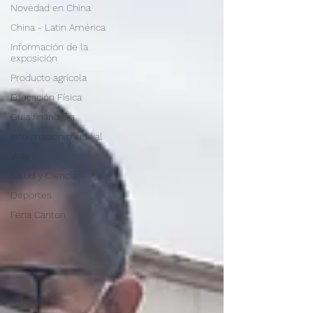
Novedad en China
China - Latin América
Información de la
exposición
Producto agrícola
Educación Física
Guía financiera
Informacion mundial
Vida
Salud y Ciencia
Deportes
Feria Canton