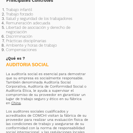
Principales Controles
Trabajo infantil
Trabajo forzado
Salud y seguridad de los trabajadores
Remuneración adecuada
Libertad de asociación y derecho de
negociación
Discriminación
Prácticas disciplinarias
Ambiente y horas de trabajo
Compensaciones
¿Qué es
?
AUDITORIA SOCIAL
La auditoría social es esencial para demostrar
que su empresa es socialmente responsable.
También denominada Auditoría Social
Corporativa, Auditoría de Conformidad Social o
Auditoría Ética, le ayuda a supervisar el
compromiso de su proveedor en garantizar un
lugar de trabajo seguro y ético en su fábrica
en
China
.
Los auditores sociales cualificados y
acreditados de COMCHI visitan la fábrica de su
proveedor para realizar una evaluación física de
las condiciones de trabajo y asegurarse de su
conformidad con la norma de responsabilidad
social internacional, y las regulaciones locales.