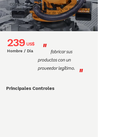
COMCHI puede organizar una validación de
proveedor en 48 horas, realizarla en un día y
garantizarle su informe de Validación en
menos de 24 horas.
239
US$
"
Hombre / Día
fabricar sus
productos con un
proveedor legítimo.
"
Principales Controles