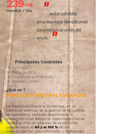
239
"
US$
Hombre / Día
evitar pérdidas
empresariales identificando
los problemas antes del
"
envío.
Principales Controles
Cantidad
Mano de obra
Etiquetado y embalado
Medidas y peso
¿Qué es
?
INSPECCION PREVIA AL EMBARQUE
La Inspección Previa al Embarque, es un
elemento esencial de la gestión de la cadena
de suministro, también denominada la
Inspección Final Aleatoria. Esta inspección se
realiza al final del proceso de producción,
cuando entre el
80 y el 100 %
de las
mercancías han sido fabricadas y embaladas