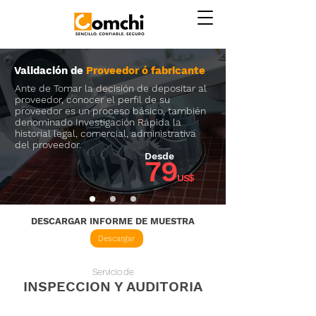
Validación de
Proveedor ó fabricante
Ante de Tomar la decisión de depositar al
proveedor, conocer el perfil de su
proveedor es un proceso básico, también
denominado Investigación Rápida la
historial legal, comercial, administrativa
del proveedor.
Desde
79
US$
DESCARGAR INFORME DE MUESTRA
Descargar
Servicio de
INSPECCION Y AUDITORIA