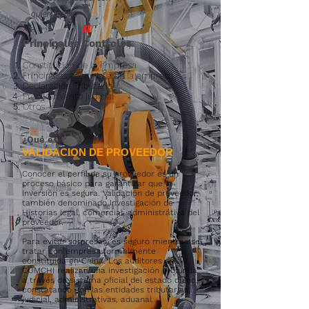
quien tratar.
"
Principales Controles
Constitución de la empresa
Principales accionista de la empresa
Declaración Tributaria
Procedimiento judicial
Otros
¿Qué es
?
VALIDACION DE PROVEEDOR
Conocer el perfil de su proveedor es un
proceso básico para garantizar que la
inversión es segura. Validación de proveedor,
también denominado Investigación de
Historias legal, comercial, administrativa del
proveedor.
Para evitar sorpresas, es seguro mientras se
tratar con empresa formalmente
constituida en China. Los auditores de
COMCHI realizan una investigación profunda
a través de sistema oficial del estado chino,
constatando con las entidades tributarias,
judicial, administrativas, aduanal.