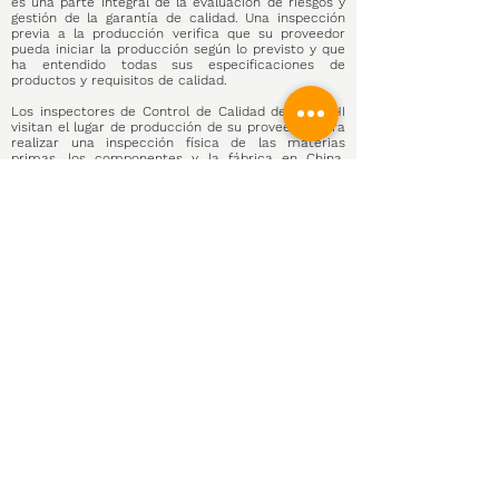
es una parte integral de
la
evaluación de riesgos y
gestión de la garantía de calidad.
Un
a inspección
previa a la producción verifica que su proveedor
pueda iniciar la producción según lo previsto y que
ha entendido todas sus especificaciones de
productos y requisitos de calidad.
Los inspectores de Control de Calidad de COMCHI
visitan el lugar de producción de su proveedor para
realizar una inspección física de las materias
primas, los componentes y la fábrica en
China
.
Durante la inspección previa a la producción,
identificamos la disponibilidad y el estado de los
materiales, revisamos la preparación de su
fabricante para la producción y comprobamos los
procesos internos de control de calidad.
La lista de verificación de la inspección previa a la
producción incluye la preparación para futuras
inspecciones del producto revisando sus muestras
aprobadas y mencionando todas las herramientas
disponibles para realizar la prueba del producto.
Podemos organizar una Inspección Previa a la
Producción en menos de 48 horas y entregar su
informe y certificado de inspección en menos de
24 horas.