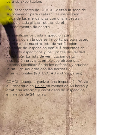
para su exportación.
Los inspectores de COMCHI visitan la sede de
su proveedor para realizar una inspección
física de las mercancías con una muestra
seleccionada al azar utilizando el
procedimiento de control.
Personalizamos cada inspección para
centrarnos en lo que es importante para usted
combinando nuestra lista de verificación
estándar de inspección con sus requisitos de
producto específicos y los Límites de Calidad
Aceptable. La lista de verificación de la
inspección previa al embarque ofrece una
extensa clasificación de los defectos y pruebas
in-situ, de acuerdo con las normas
internacionales (EU, USA, AU y otros países).
COMCHI puede organizar una Inspección Previa
al Embarque en
China
en menos de 48 horas y
emitir su informe y certificado de inspección
en menos de 24 horas.