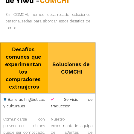
de Yiwu -
COMCHI
En COMCHI, hemos desarrollado soluciones 
personalizadas para abordar estos desafíos de 
frente:
Desafíos 
comunes que 
experimentan 
Soluciones de 
los 
COMCHI
compradores 
extranjeros
✖
 Barreras lingüísticas 
✔
 Servicio de 
y culturales
traducción
Comunicarse con 
Nuestro 
proveedores chinos 
experimentado equipo 
puede ser complicado, 
de agentes de 