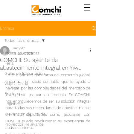
Entrada
Todas las entradas
smyy01
Todas las entradas
18 ago 2025
COMCHI: Su agente de
Feria
abastecimiento integral en Yiwu
Guías de Importación
En el dinámico panorama del comercio global, 
encontrar un socio confiable que le ayude a 
Viaje a China
navegar por las complejidades del mercado de 
Productos
Yiwu puede marcar la diferencia. En COMCHI, 
nos enorgullecemos de ser su solución integral 
Logistica
para todas sus necesidades de abastecimiento 
Prevención de Fraude
en Yiwu. Exploremos cómo asociarse con 
COMCHI puede revolucionar su experiencia de 
Proyectos Relevante
abastecimiento.