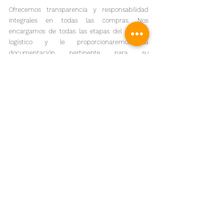
Ofrecemos transparencia y responsabilidad 
integrales en todas las compras. Nos 
encargamos de todas las etapas del proceso 
logístico y le proporcionaremos la 
documentación pertinente para su 
abastecimiento, envío, despacho de aduanas y 
entrega. Para ello, nos coordinamos con 
empresas multinacionales de transporte y 
cadena de suministro para organizar la 
programación, el envío, el embalaje y los 
controles de calidad finales.
¿Por qué elegir COMCHI 
?
Revelando las propuestas de venta únicas que 
hacen de COMCHI la opción preferida para el 
abastecimiento en Yiwu:
Nuestro posicionamiento único