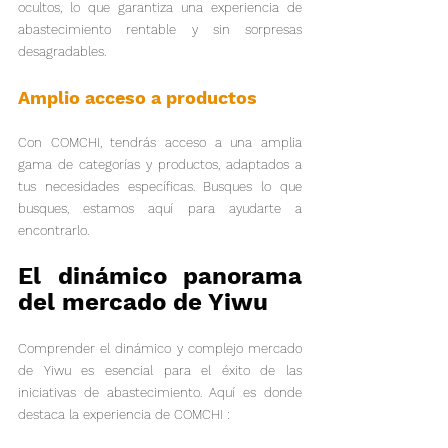
ocultos, lo que garantiza una experiencia de 
abastecimiento rentable y sin sorpresas 
desagradables.
Amplio acceso a productos
Con COMCHI, tendrás acceso a una amplia 
gama de categorías y productos, adaptados a 
tus necesidades específicas. Busques lo que 
busques, estamos aquí para ayudarte a 
encontrarlo.
El dinámico panorama 
del mercado de Yiwu
Comprender el dinámico y complejo mercado 
de Yiwu es esencial para el éxito de las 
iniciativas de abastecimiento. Aquí es donde 
destaca la experiencia de COMCHI :