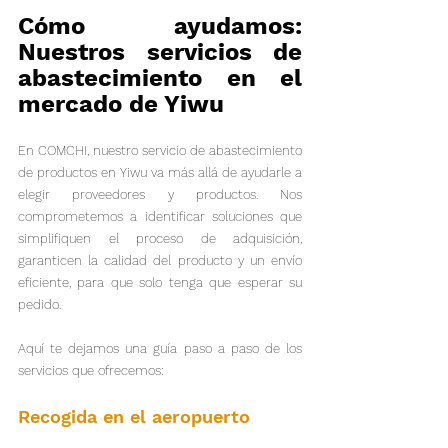
Cómo ayudamos: 
Nuestros servicios de 
abastecimiento en el 
mercado de Yiwu
En COMCHI, nuestro servicio de abastecimiento 
de productos en Yiwu va más allá de ayudarle a 
elegir proveedores y productos. Nos 
comprometemos a identificar soluciones que 
simplifiquen el proceso de adquisición, 
garanticen la calidad del producto y un envío 
eficiente, para que solo tenga que esperar su 
pedido.
Aquí te dejamos una guía paso a paso de los 
servicios que ofrecemos:
Recogida en el aeropuerto