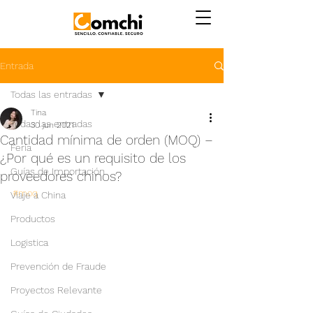
Entrada
Todas las entradas
Tina
Todas las entradas
30 jun 2021
Cantidad mínima de orden (MOQ) –
Feria
¿Por qué es un requisito de los
Guías de Importación
proveedores chinos?
#moq
Viaje a China
Productos
Logistica
Prevención de Fraude
Proyectos Relevante