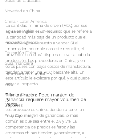
Guías de Ciudades
Novedad en China
China - Latin América
La cantidad mínima de orden (MOQ, por sus 
siglas en inglés) es un requisito que se refiere a 
Información de la exposición
la cantidad más baja de un producto que el 
Producto agrícola
proveedor está dispuesto a vender. Si el 
importador incumple con este requisito, el 
Educación Física
proveedor no estará dispuesto llevar a cabo la 
producción. Los proveedores en China, y en 
Guía financiera
otros países con bajos costos de manufactura, 
tienden a tener una MOQ bastante alta. En 
Informacion mundial
este artículo le explicaré por qué, y qué puede 
Vida
hacer al respecto.
Salud y Ciencia
Primera razón: Poco margen de 
ganancia requiere mayor volumen de 
venta
Deportes
Los proveedores chinos tienden a tener un 
Feria Canton
muy bajo margen de ganancias, lo más 
común es que sea entre el 2% y 3%. La 
competencia de precios es feroz y las 
empresas chinas tienden, generalmente, a 