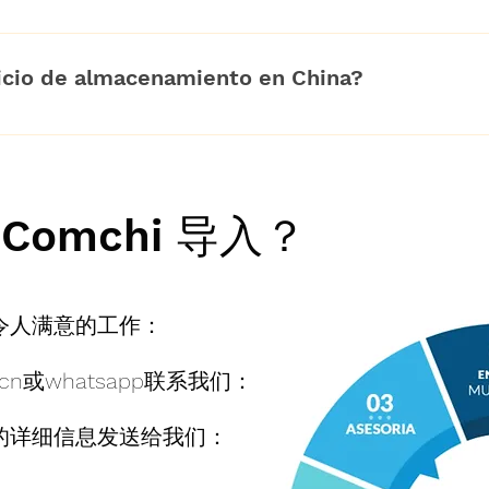
to o acuerdo, evitando los posibles fraudes y estafas, y 
son verificados y de confianza por Comchi, también rea
ra, Comchi se responsabilidad de rececpión del dinero d
mbargo, si por casualidad hubo algún problema con sus
icio de almacenamiento en China?
 disputa. Establecemos contratos de compra en cada o
á 100% protegido.
ens en los puntos estrategicamente cercanos a los pue
acenaje.
omchi 导入？
令人满意的工作：
cn
或whatsapp联系我们：
的详细信息发送给我们：