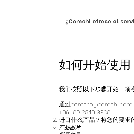
fabricante incumpla el contra
Todos nuestros proveedores 
de lo esperado. De esta mane
envío de cada pedido. Sin e
el pago a los proveedores.
¿Comchi ofrece el serv
en cada paso a través de la
si surge algún problema est
Sí, Comchi cuenta con almac
metro cúbico y días del alm
如何开始使用 C
我们按照以下步骤开始一项
通过
contact@comchi.com.
+86 180 2548 9938
进口什么产品？将您的要求
产品图片​