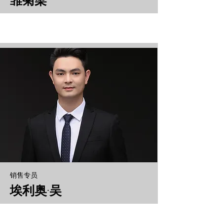
雏菊梁
销售专员
埃利奥·吴