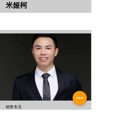
米娅柯
​销售专员
莉莉文