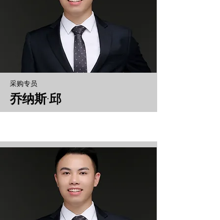
采购专员
乔纳斯·邱