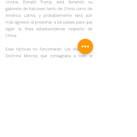
Unidos, Donald Trump, está llenando su 
gabinete de halcones tanto de China como de 
América Latina, y probablemente será aún 
más agresivo al presionar a los países para que 
sigan la línea estadounidense respecto de 
China.

Esas tácticas no funcionarán. Los días de la 
Doctrina Monroe, que consagraba a todo el 
supercontinente americano como la "esfera de 
influencia" de Estados Unidos, han terminado. 
Las naciones de América Latina están 
afirmando su soberanía y se están uniendo a 
los pueblos del mundo para rechazar la 
hegemonía y crear un futuro de paz global y 
prosperidad común.

El autor es coeditor de Friends of Socialist 
China, una plataforma con sede en Londres 
que promueve la comprensión del socialismo 
chino. Las opiniones no reflejan 