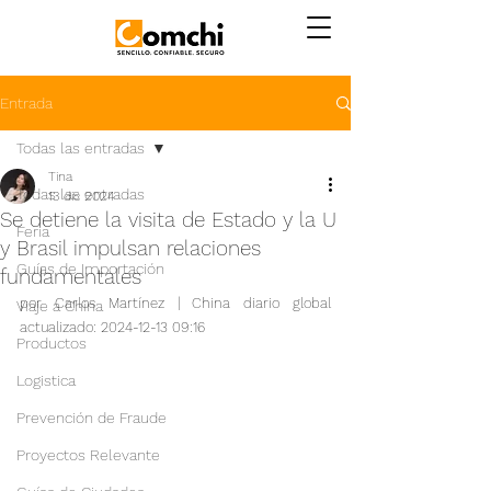
Entrada
Todas las entradas
Tina
Todas las entradas
13 dic 2024
Se detiene la visita de Estado y la U
Feria
y Brasil impulsan relaciones
Guías de Importación
fundamentales
por Carlos Martínez | China diario global 
Viaje a China
actualizado: 2024-12-13 09:16
Productos
Logistica
Prevención de Fraude
Proyectos Relevante