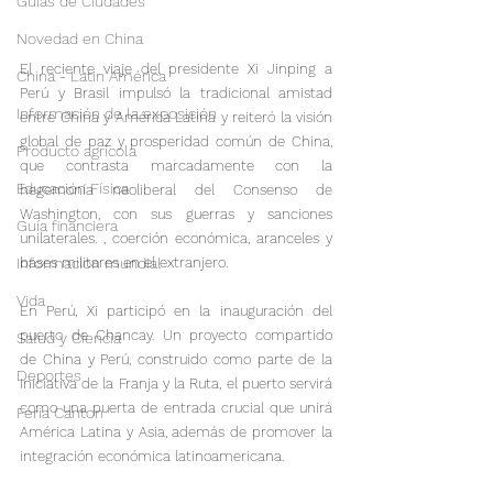
Guías de Ciudades
Novedad en China
El reciente viaje del presidente Xi Jinping a 
China - Latin América
Perú y Brasil impulsó la tradicional amistad 
Información de la exposición
entre China y América Latina y reiteró la visión 
global de paz y prosperidad común de China, 
Producto agrícola
que contrasta marcadamente con la 
Educación Física
hegemonía neoliberal del Consenso de 
Washington, con sus guerras y sanciones 
Guía financiera
unilaterales. , coerción económica, aranceles y 
bases militares en el extranjero.

Informacion mundial
Vida
En Perú, Xi participó en la inauguración del 
puerto de Chancay. Un proyecto compartido 
Salud y Ciencia
de China y Perú, construido como parte de la 
Deportes
Iniciativa de la Franja y la Ruta, el puerto servirá 
como una puerta de entrada crucial que unirá 
Feria Canton
América Latina y Asia, además de promover la 
integración económica latinoamericana.
