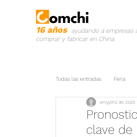
16 años
ayudando a empresas 
comprar y fabricar en China
Todas las entradas
Feria
smyy01
2 dic 2025
Prevención de Fraude
P
Pronostic
clave de 
China - Latin América
I