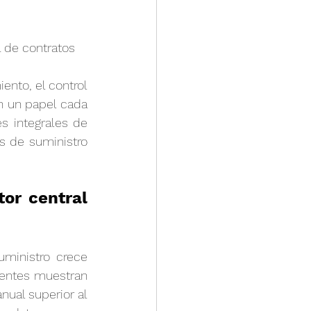
 de contratos
nto, el control 
n un papel cada 
 integrales de 
 de suministro 
or central 
inistro crece 
ientes muestran 
ual superior al 