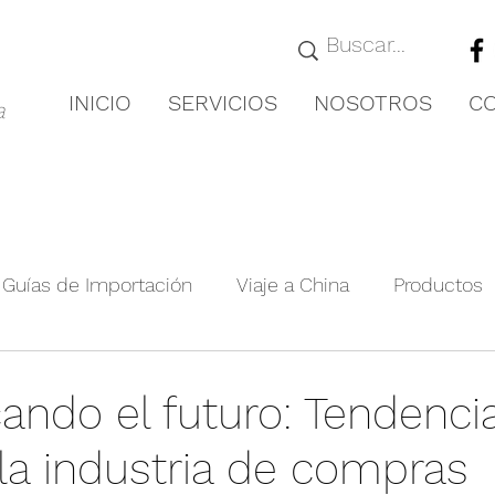
INICIO
SERVICIOS
NOSOTROS
C
a
Guías de Importación
Viaje a China
Productos
royectos Relevante
Guías de Ciudades
Novedad
ando el futuro: Tendenci
la industria de compras
nformación de la exposición
Producto agrícola