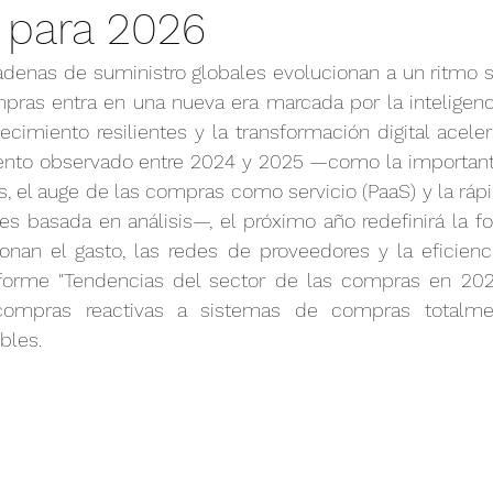
s para 2026
cion mundial
Vida
Salud y Ciencia
Deporte
denas de suministro globales evolucionan a un ritmo si
pras entra en una nueva era marcada por la inteligenci
ecimiento resilientes y la transformación digital acele
iento observado entre 2024 y 2025 —como la important
s, el auge de las compras como servicio (PaaS) y la ráp
es basada en análisis—, el próximo año redefinirá la f
onan el gasto, las redes de proveedores y la eficienci
nforme "Tendencias del sector de las compras en 2026
compras reactivas a sistemas de compras totalment
bles.