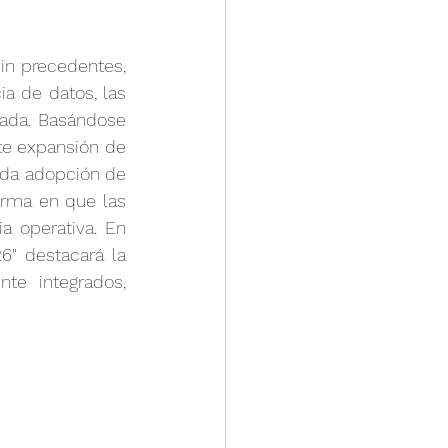
s
Feria Canton
n precedentes, 
a de datos, las 
rada. Basándose 
e expansión de 
ida adopción de 
orma en que las 
a operativa. En 
" destacará la 
e integrados, 