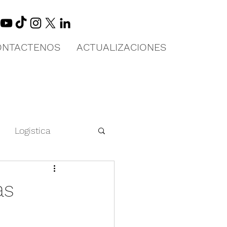
ONTACTENOS
ACTUALIZACIONES
Logistica
 en China
as
Educación Física