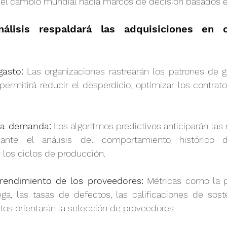
el cambio mundial hacia marcos de decisión basados ​​e
álisis respaldará las adquisiciones en c
gasto:
 Las organizaciones rastrearán los patrones de 
 permitirá reducir el desperdicio, optimizar los contrato
la demanda:
 Los algoritmos predictivos anticiparán las
nte el análisis del comportamiento histórico d
 los ciclos de producción.
rendimiento de los proveedores:
 Métricas como la p
ga, las tasas de defectos, las calificaciones de soste
os orientarán la selección de proveedores.