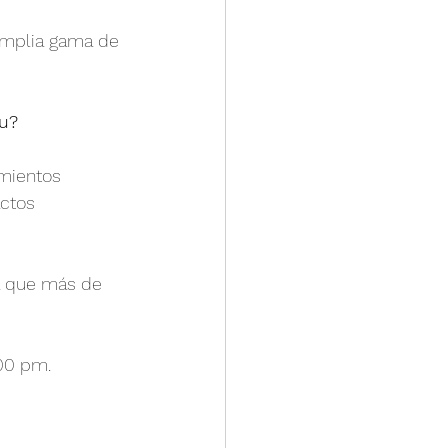
amplia gama de 
ou?
mientos 
ctos 
ra que más de 
00 pm. 