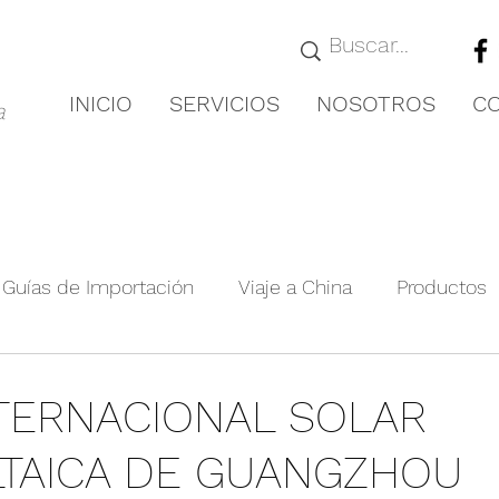
INICIO
SERVICIOS
NOSOTROS
C
a
Guías de Importación
Viaje a China
Productos
royectos Relevante
Guías de Ciudades
Novedad
NTERNACIONAL SOLAR
TAICA DE GUANGZHOU
nformación de la exposición
Producto agrícola