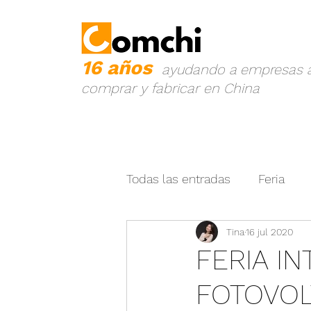
16 años
ayudando a empresas 
comprar y fabricar en China
Todas las entradas
Feria
Tina
16 jul 2020
Prevención de Fraude
P
FERIA I
FOTOVOL
China - Latin América
I