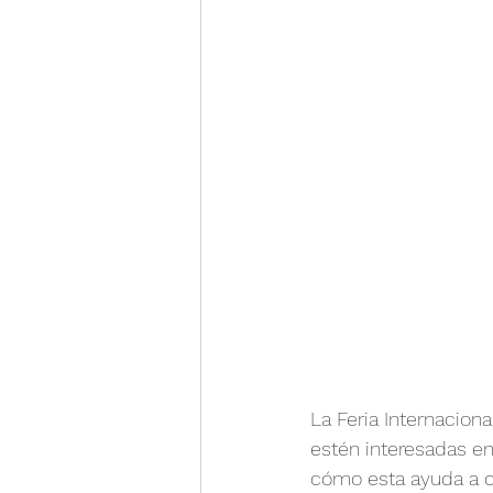
Guía financiera
Informa
La Feria Internacion
estén interesadas en 
cómo esta ayuda a co