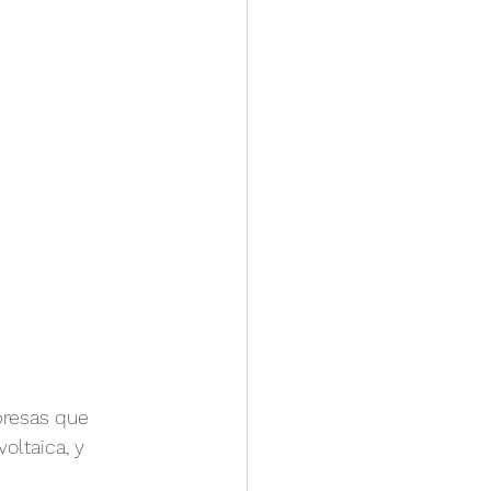
s
Feria Canton
presas que 
oltaica, y 