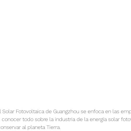
cion mundial
Vida
Salud y Ciencia
Deporte
al Solar Fotovoltaica de Guangzhou se enfoca en las em
conocer todo sobre la industria de la energía solar fotov
nservar al planeta Tierra.