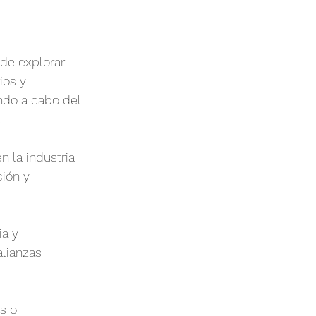
 de explorar 
ios y 
ndo a cabo del 
.
 la industria 
ión y 
a y 
lianzas 
s o 