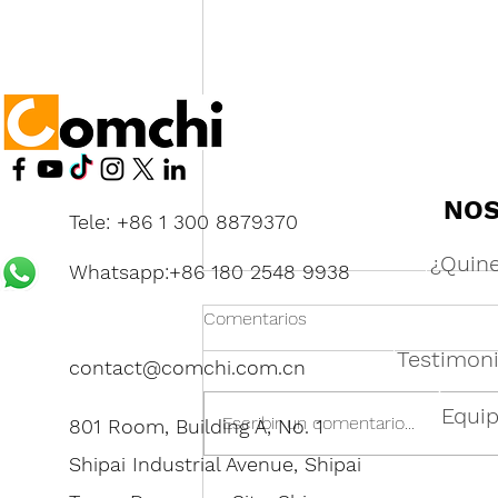
NO
Tele: +86 1 300 8879370
¿Quin
Whatsapp:+86 180 2548 9938
Comentarios
Testimoni
contact@comchi.com.cn
Equi
Escribir un comentario...
801 Room, Building A, No. 1
Shipai Industrial Avenue, Shipai
Feria de Cantón en China: La