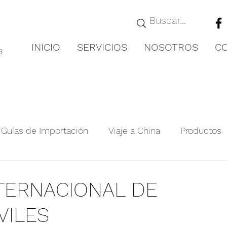
INICIO
SERVICIOS
NOSOTROS
C
a
Guías de Importación
Viaje a China
Productos
royectos Relevante
Guías de Ciudades
Novedad
NTERNACIONAL DE
VILES
nformación de la exposición
Producto agrícola