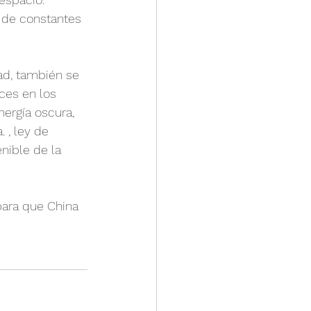
n de constantes 
ad, también se 
ces en los 
ergía oscura, 
 , ley de 
nible de la 
para que China 