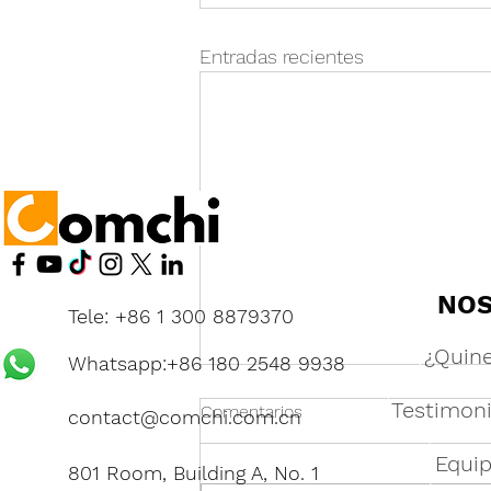
Entradas recientes
NO
Tele: +86 1 300 8879370
¿Quin
Whatsapp:+86 180 2548 9938
Testimoni
Comentarios
contact@comchi.com.cn
Equi
801 Room, Building A, No. 1