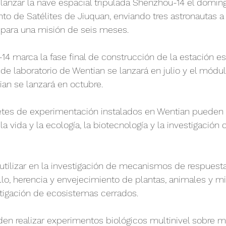
a lanzar la nave espacial tripulada Shenzhou-14 el domin
o de Satélites de Jiuquan, enviando tres astronautas a 
para una misión de seis meses.
4 marca la fase final de construcción de la estación es
de laboratorio de Wentian se lanzará en julio y el módu
ian se lanzará en octubre.
netes de experimentación instalados en Wentian pueden 
 vida y la ecología, la biotecnología y la investigación c
tilizar en la investigación de mecanismos de respuesta
llo, herencia y envejecimiento de plantas, animales y m
stigación de ecosistemas cerrados.
en realizar experimentos biológicos multinivel sobre m