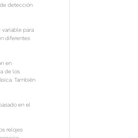
 de detección 
variable para 
n diferentes 
ón en 
a de los 
básica. También 
basado en el 
os relojes 
espacio. 