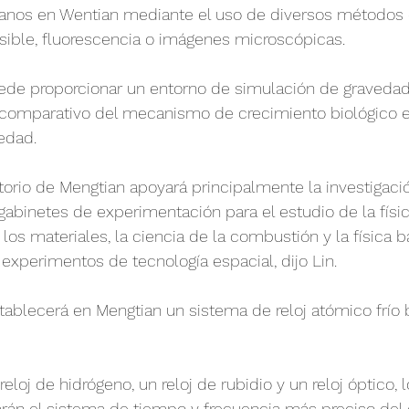
órganos en Wentian mediante el uso de diversos métodos
isible, fluorescencia o imágenes microscópicas.
de proporcionar un entorno de simulación de gravedad 
o comparativo del mecanismo de crecimiento biológico e
edad.
orio de Mengtian apoyará principalmente la investigaci
abinetes de experimentación para el estudio de la físic
e los materiales, la ciencia de la combustión y la física 
 experimentos de tecnología espacial, dijo Lin.
stablecerá en Mengtian un sistema de reloj atómico frío 
oj de hidrógeno, un reloj de rubidio y un reloj óptico, l
rán el sistema de tiempo y frecuencia más preciso del 