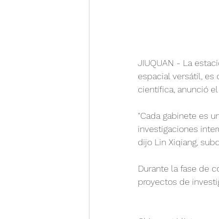
JIUQUAN - La estació
espacial versátil, e
científica, anunció e
"Cada gabinete es u
investigaciones inte
dijo Lin Xiqiang, sub
Durante la fase de c
proyectos de investi