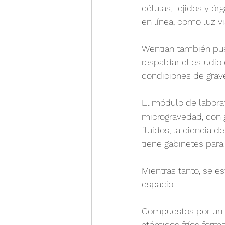
células, tejidos y 
en línea, como luz v
Wentian también pue
respaldar el estudi
condiciones de grav
El módulo de laborat
microgravedad, con g
fluidos, la ciencia d
tiene gabinetes para
Mientras tanto, se e
espacio.
Compuestos por un rel
atómicos fríos forma