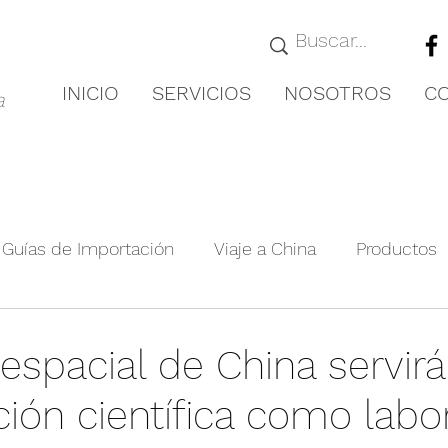
INICIO
SERVICIOS
NOSOTROS
C
a
Guías de Importación
Viaje a China
Productos
royectos Relevante
Guías de Ciudades
Novedad
espacial de China servirá
ción científica como labo
nformación de la exposición
Producto agrícola