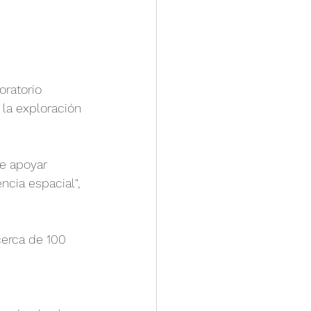
ratorio 
la exploración 
e apoyar 
ncia espacial", 
cerca de 100 