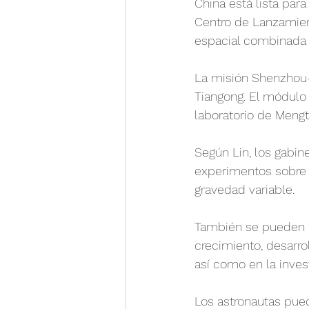
China está lista par
Centro de Lanzamient
espacial combinada 
La misión Shenzhou-1
Tiangong. El módulo 
laboratorio de Mengt
Según Lin, los gabi
experimentos sobre la
gravedad variable.
También se pueden u
crecimiento, desarro
así como en la inve
Los astronautas pued