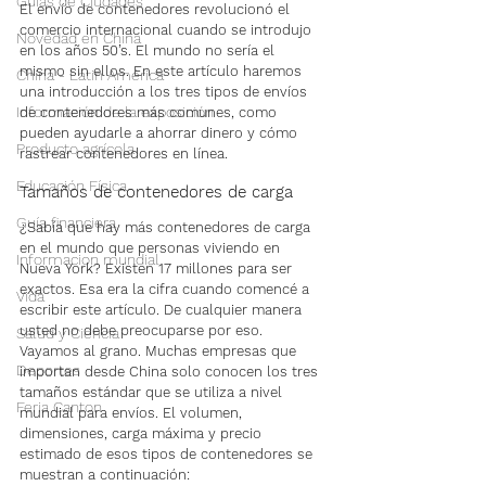
Guías de Ciudades
El envío de contenedores revolucionó el 
comercio internacional cuando se introdujo 
Novedad en China
en los años 50’s. El mundo no sería el 
mismo sin ellos. En este artículo haremos 
China - Latin América
una introducción a los tres tipos de envíos 
Información de la exposición
de contenedores más comunes, como 
pueden ayudarle a ahorrar dinero y cómo 
Producto agrícola
rastrear contenedores en línea.
Educación Física
Tamaños de contenedores de carga
Guía financiera
¿Sabía que hay más contenedores de carga 
en el mundo que personas viviendo en 
Informacion mundial
Nueva York? Existen 17 millones para ser 
exactos. Esa era la cifra cuando comencé a 
Vida
escribir este artículo. De cualquier manera 
usted no debe preocuparse por eso. 
Salud y Ciencia
Vayamos al grano. Muchas empresas que 
Deportes
importan desde China solo conocen los tres 
tamaños estándar que se utiliza a nivel 
Feria Canton
mundial para envíos. El volumen, 
dimensiones, carga máxima y precio 
estimado de esos tipos de contenedores se 
muestran a continuación: