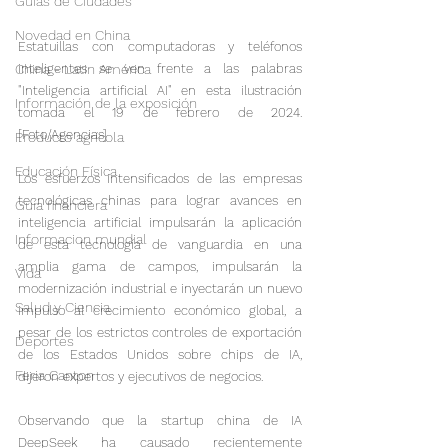
Guías de Ciudades
Novedad en China
Estatuillas con computadoras y teléfonos 
inteligentes se ven frente a las palabras 
China - Latin América
"Inteligencia artificial AI" en esta ilustración 
Información de la exposición
tomada el 19 de febrero de 2024. 
[Foto/Agencias]
Producto agrícola
Educación Física
Los esfuerzos intensificados de las empresas 
tecnológicas chinas para lograr avances en 
Guía financiera
inteligencia artificial impulsarán la aplicación 
Informacion mundial
de esta tecnología de vanguardia en una 
amplia gama de campos, impulsarán la 
Vida
modernización industrial e inyectarán un nuevo 
Salud y Ciencia
impulso al crecimiento económico global, a 
pesar de los estrictos controles de exportación 
Deportes
de los Estados Unidos sobre chips de IA, 
Feria Canton
dijeron expertos y ejecutivos de negocios.

Observando que la startup china de IA 
DeepSeek ha causado recientemente 