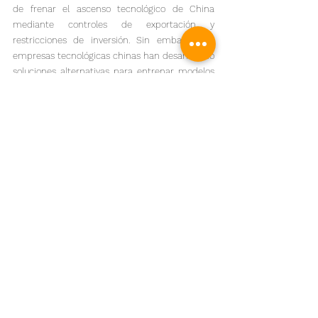
de frenar el ascenso tecnológico de China 
mediante controles de exportación y 
restricciones de inversión. Sin embargo, las 
empresas tecnológicas chinas han desarrollado 
soluciones alternativas para entrenar modelos 
de IA con chips de menor gama, optimizando 
algoritmos, arquitecturas de modelos y 
Ouyang señaló que el bloqueo tecnológico de 
Estados Unidos no impediría el progreso de la 
innovación de China, sino que alentaría a las 
empresas chinas a buscar más avances.  
Cheng Yu contribuyó a esta historia
Informacion mundial