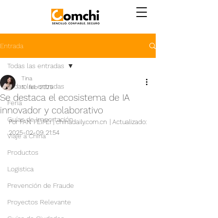
Entrada
Todas las entradas
Tina
Todas las entradas
10 feb 2025
Se destaca el ecosistema de IA
Feria
innovador y colaborativo
Guías de Importación
Por FAN FEIFEI | chinadaily.com.cn | Actualizado: 
2025-02-09 21:54
Viaje a China
Productos
Logistica
Prevención de Fraude
Proyectos Relevante