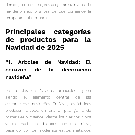
tiempo, reducir riesgos y asegurar su inventario 
navideño mucho antes de que comience la 
temporada alta mundial.
Principales categorías 
de productos para la 
Navidad de 2025
“1. Árboles de Navidad: El 
corazón de la decoración 
navideña”
Los árboles de Navidad artificiales siguen 
siendo el elemento central de las 
celebraciones navideñas. En Yiwu, las fábricas 
producen árboles en una amplia gama de 
materiales y diseños: desde los clásicos pinos 
verdes hasta los blancos como la nieve, 
pasando por los modernos estilos metálicos. 