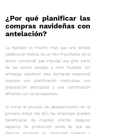
¿Por qué planificar las 
compras navideñas con 
antelación?
La Navidad es mucho más que una simple 
celebración festiva: es un hito importante en el 
sector comercial que impulsa una gran parte 
de las ventas anuales a nivel mundial. Sin 
embargo, satisfacer esta demanda estacional 
requiere una planificación meticulosa, una 
preparación anticipada y una coordinación 
eficiente con los proveedores.
Al iniciar el proceso de abastecimiento en la 
primera mitad del año, las empresas pueden 
beneficiarse de mejores precios, asegurar 
espacios de producción antes de que las 
fábricas alcancen su capacidad máxima y 