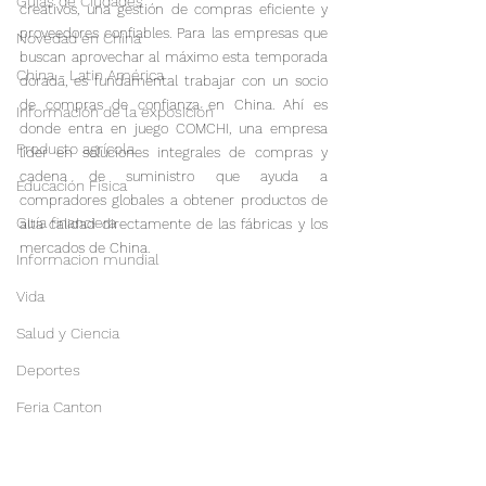
Guías de Ciudades
creativos, una gestión de compras eficiente y 
proveedores confiables. Para las empresas que 
Novedad en China
buscan aprovechar al máximo esta temporada 
China - Latin América
dorada, es fundamental trabajar con un socio 
de compras de confianza en China. Ahí es 
Información de la exposición
donde entra en juego COMCHI, una empresa 
Producto agrícola
líder en soluciones integrales de compras y 
cadena de suministro que ayuda a 
Educación Física
compradores globales a obtener productos de 
Guía financiera
alta calidad directamente de las fábricas y los 
mercados de China.
Informacion mundial
Vida
Salud y Ciencia
Deportes
Feria Canton