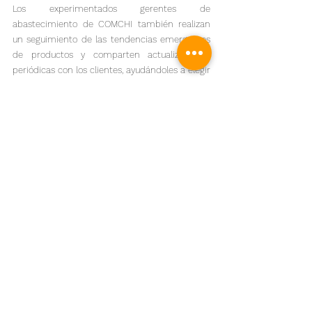
Los experimentados gerentes de 
abastecimiento de COMCHI también realizan 
un seguimiento de las tendencias emergentes 
de productos y comparten actualizaciones 
periódicas con los clientes, ayudándoles a elegir 
los artículos adecuados para sus mercados 
objetivo y a optimizar los plazos de adquisición 
para obtener la máxima rentabilidad.
Conclusión
Con la Navidad de 2025 a la vuelta de la 
esquina, la competencia entre los minoristas 
globales será más feroz que nunca. Comprar 
con anticipación en Yiwu le ofrece la ventaja de 
menores costos, mayor variedad y entregas 
puntuales. Ya sea que necesite árboles de 
Navidad de alta calidad, ropa festiva, empaques 
ecológicos o productos para mascotas, COMCHI 
le garantiza una experiencia de abastecimiento 