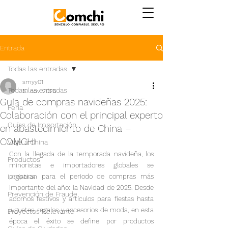
Entrada
Todas las entradas
smyy01
Todas las entradas
10 nov 2025
Guía de compras navideñas 2025:
Feria
Colaboración con el principal experto
Guías de Importación
en abastecimiento de China –
COMCHI
Viaje a China
Con la llegada de la temporada navideña, los 
Productos
minoristas e importadores globales se 
Logistica
preparan para el periodo de compras más 
importante del año: la Navidad de 2025. Desde 
Prevención de Fraude
adornos festivos y artículos para fiestas hasta 
juguetes, regalos y accesorios de moda, en esta 
Proyectos Relevante
época el éxito se define por productos 