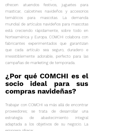
ofrecen atuendos festivos, juguetes para 
masticar, calcetines navideños y accesorios 
temáticos para mascotas. La demanda 
mundial de artículos navideños para mascotas 
está creciendo rápidamente, sobre todo en 
Norteamérica y Europa. COMCHI colabora con 
fabricantes experimentados que garantizan 
que cada artículo sea seguro, duradero e 
irresistiblemente adorable, perfecto para las 
campañas de marketing de temporada.
¿Por qué COMCHI es el 
socio ideal para sus 
compras navideñas?
Trabajar con COMCHI va más allá de encontrar 
proveedores; se trata de desarrollar una 
estrategia de abastecimiento integral 
adaptada a los objetivos de su negocio. La 
empresa ofrece: