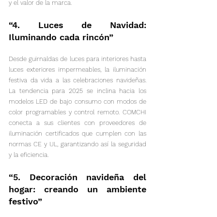
y el valor de la marca.
“4. Luces de Navidad: 
Iluminando cada rincón”
Desde guirnaldas de luces para interiores hasta 
luces exteriores impermeables, la iluminación 
festiva da vida a las celebraciones navideñas. 
La tendencia para 2025 se inclina hacia los 
modelos LED de bajo consumo con modos de 
color programables y control remoto. COMCHI 
conecta a sus clientes con proveedores de 
iluminación certificados que cumplen con las 
normas CE y UL, garantizando así la seguridad 
y la eficiencia.
“5. Decoración navideña del 
hogar: creando un ambiente 
festivo”