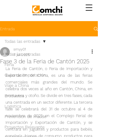
Entrada
Todas las entradas
smyy01
Todas las entradas
7 jul 2025
Fase 3 de la Feria de Cantón 2025
Feria
La Feria de Cantón, o Feria de Importación y 
Guías de Importación
Exportación de China, es una de las ferias 
comerciales más grandes del mundo. Se 
Viaje a China
celebra dos veces al año en Cantón, China, en 
Productos
primavera y otoño. Se divide en tres fases, cada 
una centrada en un sector diferente. La tercera 
Logistica
fase se celebrará del 31 de octubre al 4 de 
noviembre de 2025 en el Complejo Ferial de 
Prevención de Fraude
Importación y Exportación de Cantón, y se 
Proyectos Relevante
centrará en juguetes y productos para bebés, 
papelería, bienes de consumo, productos para 