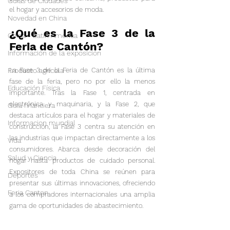
Guías de Ciudades
el hogar y accesorios de moda.
Novedad en China
¿Qué es la Fase 3 de la 
China - Latin América
Feria de Cantón?
Información de la exposición
Producto agrícola
La Fase 3 de la Feria de Cantón es la última 
fase de la feria, pero no por ello la menos 
Educación Física
importante. Tras la Fase 1, centrada en 
electrónica y maquinaria, y la Fase 2, que 
Guía financiera
destaca artículos para el hogar y materiales de 
Informacion mundial
construcción, la Fase 3 centra su atención en 
las industrias que impactan directamente a los 
Vida
consumidores. Abarca desde decoración del 
Salud y Ciencia
hogar hasta productos de cuidado personal. 
Expositores de toda China se reúnen para 
Deportes
presentar sus últimas innovaciones, ofreciendo 
Feria Canton
a los compradores internacionales una amplia 
gama de oportunidades de abastecimiento.