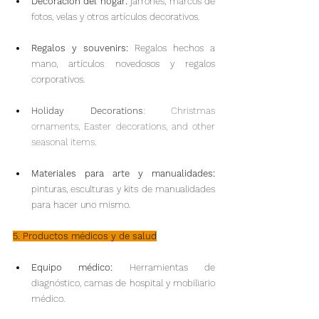
Decoración del hogar:
 jarrones, marcos de 
fotos, velas y otros artículos decorativos.
Regalos y souvenirs: 
Regalos hechos a 
mano, artículos novedosos y regalos 
corporativos.
Holiday Decorations
: Christmas 
ornaments, Easter decorations, and other 
seasonal items.
Materiales para arte y manualidades:
pinturas, esculturas y kits de manualidades 
para hacer uno mismo.
5. Productos médicos y de salud
Equipo médico: 
Herramientas de 
diagnóstico, camas de hospital y mobiliario 
médico.