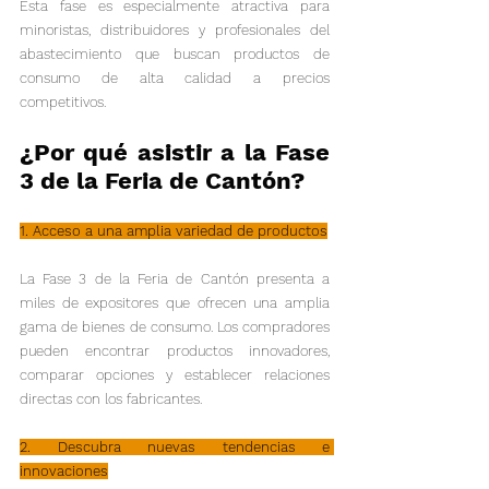
Esta fase es especialmente atractiva para 
minoristas, distribuidores y profesionales del 
abastecimiento que buscan productos de 
consumo de alta calidad a precios 
competitivos.
¿Por qué asistir a la Fase 
3 de la Feria de Cantón?
1. Acceso a una amplia variedad de productos
La Fase 3 de la Feria de Cantón presenta a 
miles de expositores que ofrecen una amplia 
gama de bienes de consumo. Los compradores 
pueden encontrar productos innovadores, 
comparar opciones y establecer relaciones 
directas con los fabricantes.
2. Descubra nuevas tendencias e 
innovaciones