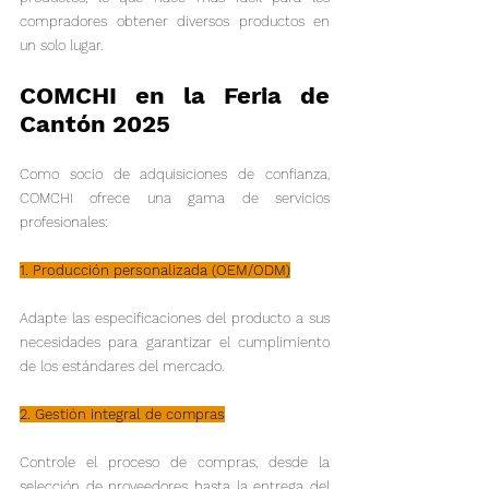
compradores obtener diversos productos en 
un solo lugar.
COMCHI en la Feria de 
Cantón 2025
Como socio de adquisiciones de confianza, 
COMCHI ofrece una gama de servicios 
profesionales:
1. Producción personalizada (OEM/ODM)
Adapte las especificaciones del producto a sus 
necesidades para garantizar el cumplimiento 
de los estándares del mercado.
2. Gestión integral de compras
Controle el proceso de compras, desde la 
selección de proveedores hasta la entrega del 