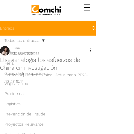
Entrada
Todas las entradas
Tina
Todas las entradas
30 oct 2023
Elsevier elogia los esfuerzos de
Feria
China en investigación
Guías de Importación
Por Ma Si | Diario de China | Actualizado: 2023-
10-27 10:14
Viaje a China
Productos
Logistica
Prevención de Fraude
Proyectos Relevante