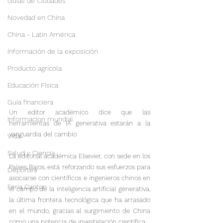
Guías de Ciudades
Novedad en China
China - Latin América
Información de la exposición
Producto agrícola
Educación Física
Guía financiera
Un editor académico dice que las 
Informacion mundial
herramientas de IA generativa estarán a la 
vanguardia del cambio
Vida
Salud y Ciencia
La editorial académica Elsevier, con sede en los 
Países Bajos, está reforzando sus esfuerzos para 
Deportes
asociarse con científicos e ingenieros chinos en 
Feria Canton
el campo de la inteligencia artificial generativa, 
la última frontera tecnológica que ha arrasado 
en el mundo, gracias al surgimiento de China 
como una potencia de investigación científica.