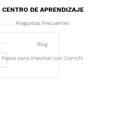
CENTRO DE APRENDIZAJE
Preguntas Frecuentes
Blog
Pasos para importar con Comchi
tecimiento a granel vs.
dos en lotes pequeños:
aración de estrategias
adena de suministro para
esas modernas