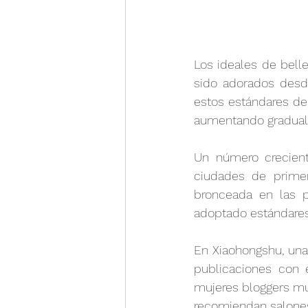
Los ideales de belle
sido adorados desde
estos estándares de
aumentando gradualm
Un número crecien
ciudades de primer
bronceada en las p
adoptado estándares 
En Xiaohongshu, una
publicaciones con 
mujeres bloggers mu
recomiendan salones