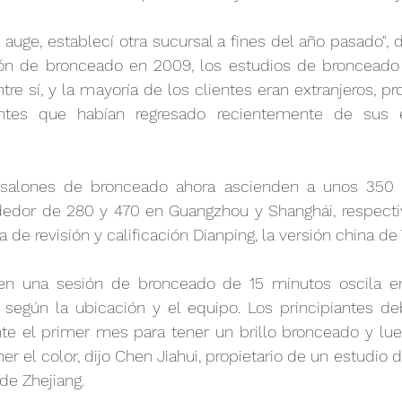
uge, establecí otra sucursal a fines del año pasado", di
ón de bronceado en 2009, los estudios de bronceado e
re sí, y la mayoría de los clientes eran extranjeros, pr
ntes que habían regresado recientemente de sus e
alones de bronceado ahora ascienden a unos 350 en 
dedor de 280 y 470 en Guangzhou y Shanghái, respecti
 de revisión y calificación Dianping, la versión china de 
en una sesión de bronceado de 15 minutos oscila en
, según la ubicación y el equipo. Los principiantes de
te el primer mes para tener un brillo bronceado y lueg
 el color, dijo Chen Jiahui, propietario de un estudio 
de Zhejiang.