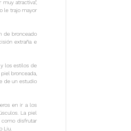
uy atractiva”, 
 le trajo mayor 
n de bronceado 
sión extraña e 
y los estilos de 
piel bronceada, 
e de un estudio 
ros en ir a los 
culos. La piel 
como disfrutar 
o Liu.