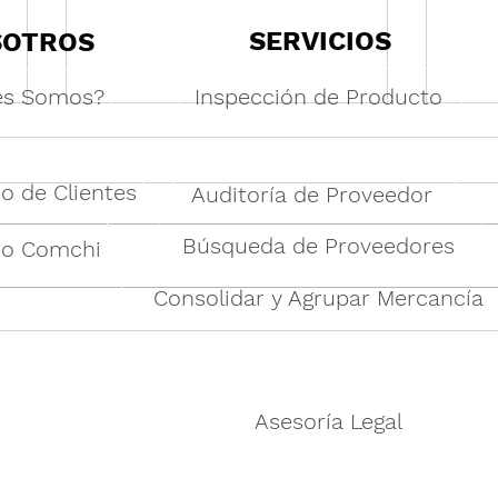
SERVICIOS
SOTROS
es Somos?
Inspección de Producto
o de Clientes
Auditoría de Proveedor
Búsqueda de Proveedores
po Comchi
Consolidar y Agrupar Mercancía
Por qué los servicios de un
Abas
agente de abastecimiento de
Pedi
Shantou son esenciales para
Comp
los compradores globales de
de c
juguetes y regalos
empr
Asesoría Legal