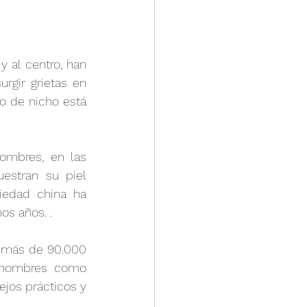
 al centro, han 
gir grietas en 
 de nicho está 
mbres, en las 
stran su piel 
edad china ha 
os años. .
y más de 90.000 
o hombres como 
os prácticos y 