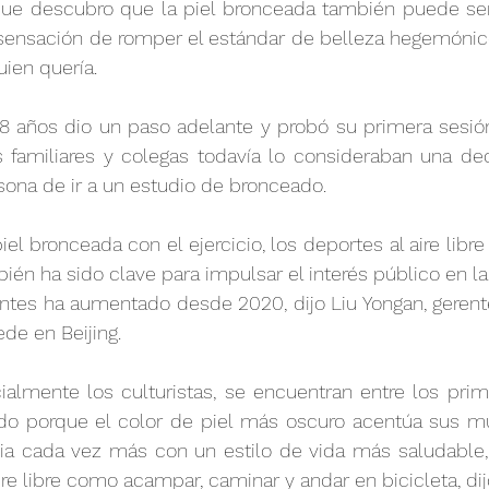
que descubro que la piel bronceada también puede ser m
 sensación de romper el estándar de belleza hegemónico
uien quería.
28 años dio un paso adelante y probó su primera sesió
 familiares y colegas todavía lo consideraban una deci
sona de ir a un estudio de bronceado.
iel bronceada con el ejercicio, los deportes al aire libre 
ién ha sido clave para impulsar el interés público en la 
entes ha aumentado desde 2020, dijo Liu Yongan, gerent
de en Beijing.
almente los culturistas, se encuentran entre los prime
o porque el color de piel más oscuro acentúa sus mús
a cada vez más con un estilo de vida más saludable, 
re libre como acampar, caminar y andar en bicicleta, dij