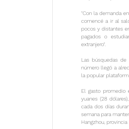
"Con la demanda en a
comencé a ir al sal
pocos y distantes ent
pagados o estudia
extranjero".
Las búsquedas de s
número llegó a alre
la popular plataforma
El gasto promedio 
yuanes (28 dólares)
cada dos días duran
semana para mantener
Hangzhou, provincia 