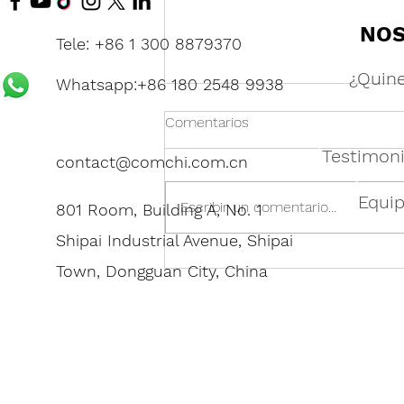
NO
Tele: +86 1 300 8879370
¿Quin
Whatsapp:+86 180 2548 9938
Comentarios
Testimoni
contact@comchi.com.cn
Equi
Escribir un comentario...
801 Room, Building A, No. 1
Shipai Industrial Avenue, Shipai
Fabricantes chinos de
Town, Dongguan City, China
productos para el hogar:
Cómo encontrar proveedores
confiables para los mercados
globales