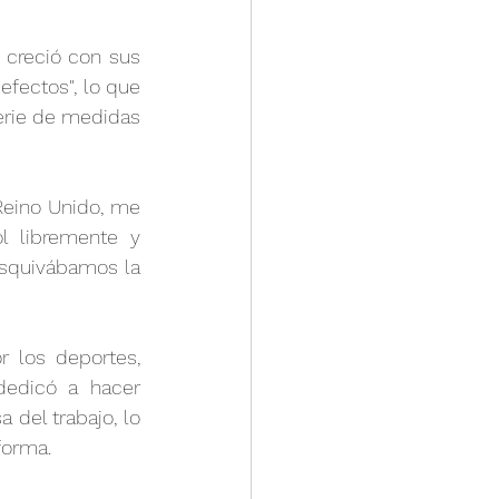
creció con sus 
fectos", lo que 
erie de medidas 
eino Unido, me 
 libremente y 
squivábamos la 
 los deportes, 
edicó a hacer 
del trabajo, lo 
forma.