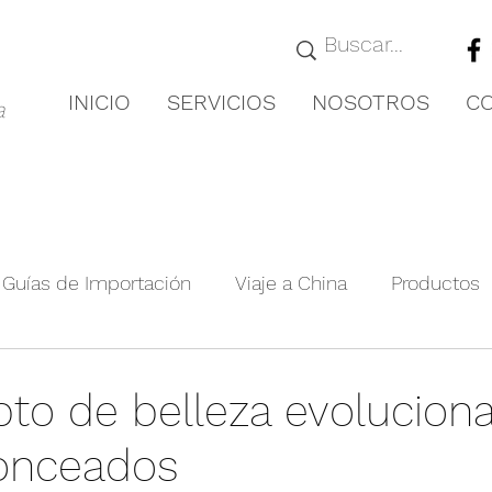
INICIO
SERVICIOS
NOSOTROS
C
a
Guías de Importación
Viaje a China
Productos
royectos Relevante
Guías de Ciudades
Novedad
pto de belleza evolucion
onceados
nformación de la exposición
Producto agrícola