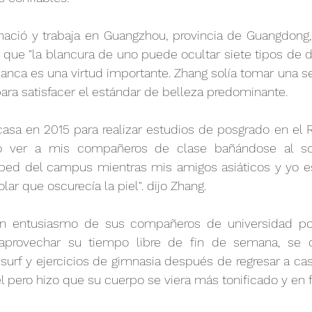
nació y trabaja en Guangzhou, provincia de Guangdong, 
 que "la blancura de uno puede ocultar siete tipos de de
lanca es una virtud importante. Zhang solía tomar una s
 para satisfacer el estándar de belleza predominante.
asa en 2015 para realizar estudios de posgrado en el R
o ver a mis compañeros de clase bañándose al sol
ped del campus mientras mis amigos asiáticos y yo e
olar que oscurecía la piel". dijo Zhang.
ran entusiasmo de sus compañeros de universidad por
aprovechar su tiempo libre de fin de semana, se d
urf y ejercicios de gimnasia después de regresar a casa 
l pero hizo que su cuerpo se viera más tonificado y en 