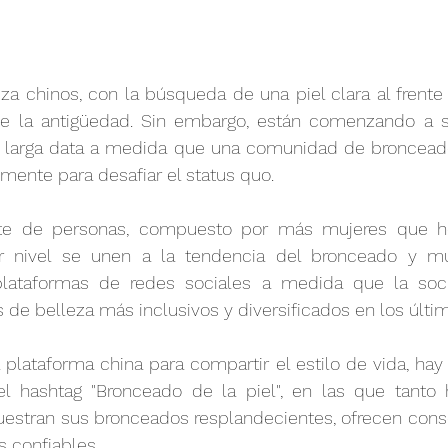
za chinos, con la búsqueda de una piel clara al frente y
 la antigüedad. Sin embargo, están comenzando a sur
 larga data a medida que una comunidad de bronceado
ente para desafiar el status quo.
te de personas, compuesto por más mujeres que ho
 nivel se unen a la tendencia del bronceado y mue
lataformas de redes sociales a medida que la soci
de belleza más inclusivos y diversificados en los últim
 plataforma china para compartir el estilo de vida, ha
el hashtag "Bronceado de la piel", en las que tant
estran sus bronceados resplandecientes, ofrecen consej
 confiables.