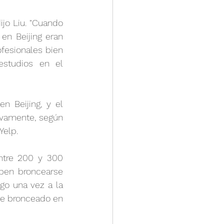
jo Liu. "Cuando 
n Beijing eran 
ofesionales bien 
studios en el 
Beijing, y el 
vamente, según 
Yelp.
tre 200 y 300 
ben broncearse 
o una vez a la 
de bronceado en 