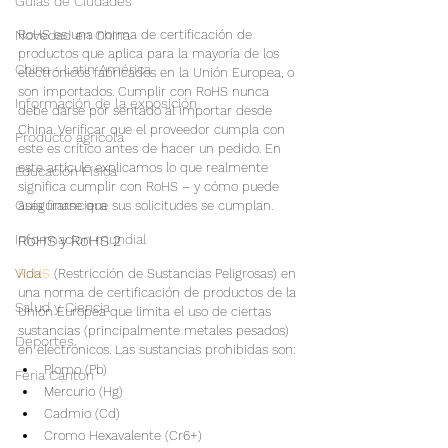
Guías de Ciudades
Novedad en China
RoHS es una norma de certificación de 
productos que aplica para la mayoría de los 
China - Latin América
electrónicos fabricados en la Unión Europea, o 
son importados. Cumplir con RoHS nunca 
Información de la exposición
debe darse por sentado al importar desde 
China. Verificar que el proveedor cumpla con 
Producto agrícola
este es crítico antes de hacer un pedido. En 
este artículo explicamos lo que realmente 
Educación Física
significa cumplir con RoHS – y cómo puede 
Guía financiera
asegurarse que sus solicitudes se cumplan.
Informacion mundial
RoHS y RoHS 2
Vida
RoHS 
(Restricción de Sustancias Peligrosas) en 
una norma de certificación de productos de la 
Salud y Ciencia
Unión Europea que limita el uso de ciertas 
sustancias (principalmente metales pesados) 
Deportes
en electrónicos. Las sustancias prohibidas son:
Plomo (Pb)
Feria Canton
Mercurio (Hg)
Cadmio (Cd)
Cromo Hexavalente (Cr6+)