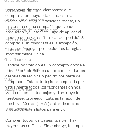
Guías de Ciudades
Novedad en China
Comenzaré diciendo claramente que 
comprar a un mayorista chino es una 
China - Latin América
excepción a la regla. Tradicionalmente, un 
mayorista es una compañía que vende 
Información de la exposición
productos “ya listos” en lugar de aplicar el 
modelo de negocios “fabricar por pedido”. Si 
Producto agrícola
comprar a un mayorista es la excepción, 
entonces “fabricar por pedido” es la regla al 
Educación Física
importar desde China.
Guía financiera
Fabricar por pedido es un concepto donde el 
Informacion mundial
proveedor solo fabrica un lote de productos 
después de recibir un pedido por parte del 
Vida
comprador. Esta estrategia es empleada por 
virtualmente todos los fabricantes chinos. 
Salud y Ciencia
Mantiene los costos bajos y disminuye los 
riesgos del proveedor. Esta es la razón de 
Deportes
que lleve 30 días (o más) antes de que los 
Feria Canton
productos estén listos para envío.
Como en todos los países, también hay 
mayoristas en China. Sin embargo, la amplia 