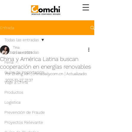
Entrada
Todas las entradas
Tina
Todas las entradas
25 oct 2021
China y América Latina buscan
Feria
cooperación en energías renovables
Guías de Importación
Por Zheng Xin | chinadaily.com.cn | Actualizado: 
2021-10-27 21:37
Viaje a China
Productos
Logistica
Prevención de Fraude
Proyectos Relevante