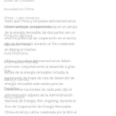
Guías de Ciudades
Novedad en China
China - Latin América
Dado que China y los países latinoamericanos 
Información de la exposición
tienen ventajas complementarias en el campo 
de la energía renovable, las dos partes ven un 
Producto agrícola
enorme potencial de cooperación en el sector, 
dijo un funcionario durante un foro celebrado 
Educación Física
en Beijing el martes.
Guía financiera
China y los países latinoamericanos deben 
Informacion mundial
promover conjuntamente el desarrollo a gran 
Vida
escala de la energía renovable, incluida la 
exploración de hojas de ruta de desarrollo de 
Salud y Ciencia
energía renovable adecuadas para las 
Deportes
condiciones nacionales de cada país, dijo el 
administrador adjunto de la Administración 
Feria Canton
Nacional de Energía, Ren Jingdong, durante el 
Foro de Cooperación de Energía Renovable 
China-América Latina. celebrada por la NEA el 