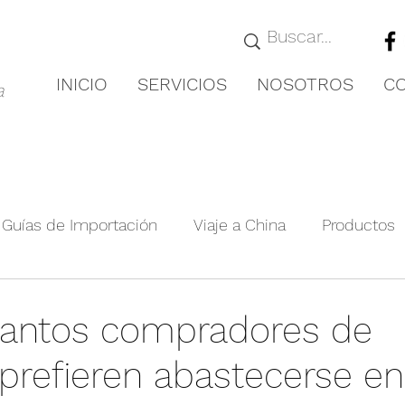
INICIO
SERVICIOS
NOSOTROS
C
a
Guías de Importación
Viaje a China
Productos
royectos Relevante
Guías de Ciudades
Novedad
tantos compradores de
 prefieren abastecerse en
nformación de la exposición
Producto agrícola