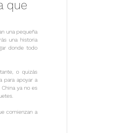
a que
s
Feria Canton
an una pequeña 
s una historia 
gar donde todo 
ante, o quizás 
 para apoyar a 
China ya no es 
uetes.
ue comienzan a 