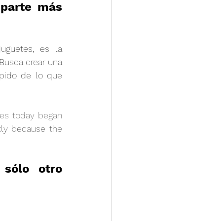
 parte más 
guetes, es la 
usca crear una 
pido de lo que 
es today began 
ly because the 
sólo otro 