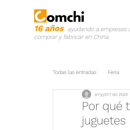
16 años
ayudando a empresas 
comprar y fabricar en China
Todas las entradas
Feria
smyy01
7 dic 2025
Prevención de Fraude
P
Por qué 
juguetes
China - Latin América
I