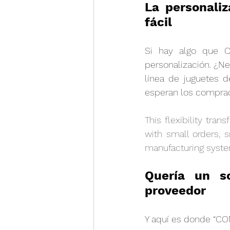
La personaliz
fácil
Si hay algo que C
personalización. ¿N
línea de juguetes 
esperan los compra
This flexibility tr
with small orders, 
manufacturing syste
Quería un so
proveedor
Y aquí es donde “COM