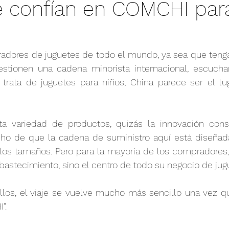
é confían en COMCHI par
cion mundial
Vida
Salud y Ciencia
Deporte
adores de juguetes de todo el mundo, ya sea que teng
estionen una cadena minorista internacional, escuchará
 trata de juguetes para niños, China parece ser el lu
ita variedad de productos, quizás la innovación const
o de que la cadena de suministro aquí está diseñada
os tamaños. Pero para la mayoría de los compradores, 
bastecimiento, sino el centro de todo su negocio de jug
los, el viaje se vuelve mucho más sencillo una vez q
”.