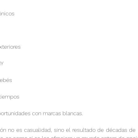
ónicos
xteriores
IY
bebés
tiempos
oportunidades con marcas blancas.
ón no es casualidad, sino el resultado de décadas de e