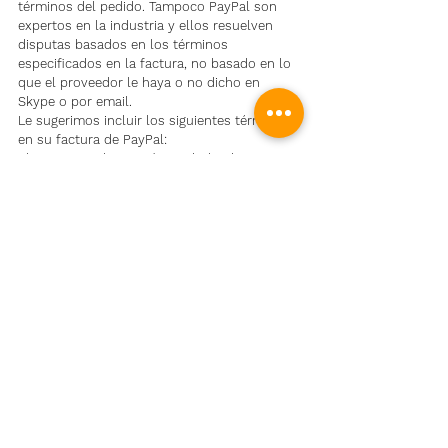
términos del pedido. Tampoco PayPal son 
expertos en la industria y ellos resuelven 
disputas basados en los términos 
especificados en la factura, no basado en lo 
que el proveedor le haya o no dicho en 
Skype o por email.
Le sugerimos incluir los siguientes términos 
en su factura de PayPal:
El pago completo será reembolsado en caso 
de que algunas de las siguientes condiciones 
no se cumplan
a.) Cantidad: XX piezas
b.) Dirección de entrega: XXX
c.) Tiempo de entrega: XX días (contando 
desde la fecha de la factura)
d.) Los productos deben cumplir las 
especificaciones del producto
e.) El vendedor deberá dar al comprador un 
ID de rastreo
f.) El comprador tiene 7 días (contando desde 
el día que la carga sea recogida en el país del 
comprados) para reportar cualquier 
incumplimiento
g.) El vendedor debe dar al comprador fotos 