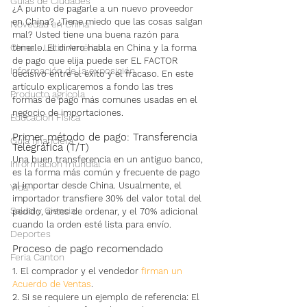
Guías de Ciudades
¿A punto de pagarle a un nuevo proveedor 
en China? ¿Tiene miedo que las cosas salgan 
Novedad en China
mal? Usted tiene una buena razón para 
China - Latin América
tenerlo. El dinero habla en China y la forma 
de pago que elija puede ser EL FACTOR 
Información de la exposición
decisivo entre el éxito y el fracaso. En este 
artículo explicaremos a fondo las tres 
Producto agrícola
formas de pago más comunes usadas en el 
negocio de importaciones.
Educación Física
Primer método de pago: Transferencia 
Guía financiera
Telegráfica (T/T)
Una buen transferencia en un antiguo banco, 
Informacion mundial
es la forma más común y frecuente de pago 
al importar desde China. Usualmente, el 
Vida
importador transfiere 30% del valor total del 
Salud y Ciencia
pedido, antes de ordenar, y el 70% adicional 
cuando la orden esté lista para envío.
Deportes
Proceso de pago recomendado
Feria Canton
1. El comprador y el vendedor 
firman un 
Acuerdo de Ventas
.
2. Si se requiere un ejemplo de referencia: El 