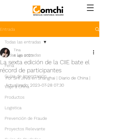
Entrada
Todas las entradas
Tina
Todas las entradas
4 ago 2023
La sexta edición de la CIIE bate el
Feria
récord de participantes
Guías de Importación
Por SHI JING en Shanghai | Diario de China | 
Actualizado: 2023-07-28 07:30
Viaje a China
Productos
Logistica
Prevención de Fraude
Proyectos Relevante