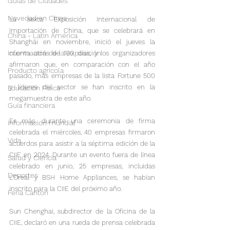
Guías de Ciudades
Novedad en China
La sexta Exposición Internacional de 
Importación de China, que se celebrará en 
China - Latin América
Shanghái en noviembre, inició el jueves la 
Información de la exposición
cuenta atrás de 100 días, y los organizadores 
afirmaron que, en comparación con el año 
Producto agrícola
pasado, más empresas de la lista Fortune 500 
y líderes del sector se han inscrito en la 
Educación Física
megamuestra de este año.
Guía financiera
Es más, durante una ceremonia de firma 
Informacion mundial
celebrada el miércoles, 40 empresas firmaron 
Vida
acuerdos para asistir a la séptima edición de la 
CIIE en 2024. Durante un evento fuera de línea 
Salud y Ciencia
celebrado en junio, 25 empresas, incluidas 
Deportes
L'Oreal y BSH Home Appliances, se habían 
inscrito para la CIIE del próximo año.
Feria Canton
Sun Chenghai, subdirector de la Oficina de la 
CIIE, declaró en una rueda de prensa celebrada 