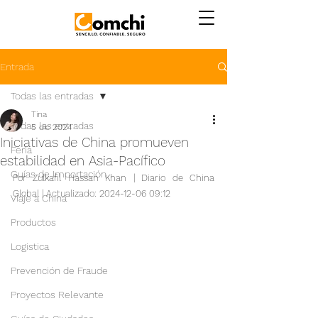
Entrada
Todas las entradas
Tina
Todas las entradas
5 dic 2024
Iniciativas de China promueven
Feria
estabilidad en Asia-Pacífico
Guías de Importación
Por Zulkafil Hassan Khan | Diario de China 
Global | Actualizado: 2024-12-06 09:12
Viaje a China
Productos
Logistica
Prevención de Fraude
Proyectos Relevante