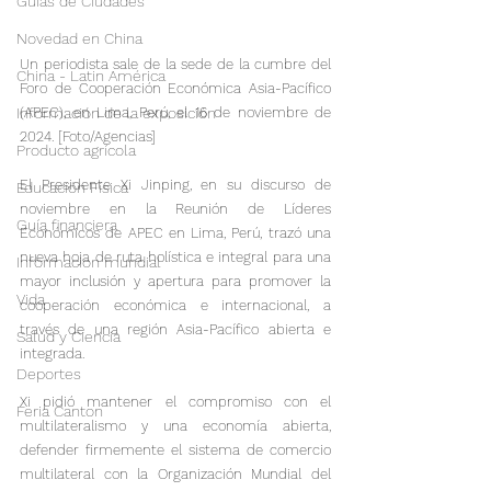
Guías de Ciudades
Novedad en China
Un periodista sale de la sede de la cumbre del 
China - Latin América
Foro de Cooperación Económica Asia-Pacífico 
(APEC), en Lima, Perú, el 16 de noviembre de 
Información de la exposición
2024. [Foto/Agencias]
Producto agrícola
El Presidente Xi Jinping, en su discurso de 
Educación Física
noviembre en la Reunión de Líderes 
Guía financiera
Económicos de APEC en Lima, Perú, trazó una 
nueva hoja de ruta holística e integral para una 
Informacion mundial
mayor inclusión y apertura para promover la 
Vida
cooperación económica e internacional, a 
través de una región Asia-Pacífico abierta e 
Salud y Ciencia
integrada. 
Deportes
Xi pidió mantener el compromiso con el 
Feria Canton
multilateralismo y una economía abierta, 
defender firmemente el sistema de comercio 
multilateral con la Organización Mundial del 