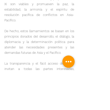
Xi son viables y promueven la paz, la 
estabilidad, la armonía y el espíritu de 
resolución pacífica de conflictos en Asia-
Pacífico.

De hecho, estos llamamientos se basan en los 
principios dorados del desarrollo, el diálogo, la 
diplomacia y la determinación política para 
atender las necesidades presentes y las 
demandas futuras de Asia y el Pacífico.

La transparencia y el fácil acceso de China 
invitan a todas las partes interesadas, 
formuladores de políticas, comerciantes e 
inversores potenciales a invertir en China sin 
temor. La Iniciativa de Cooperación Global 
sobre Flujo de Datos Transfronterizos de China 
refleja vívidamente su fuerte compromiso con 
un orden económico mundial justo, libre y 
equitativo, y un papel más importante en la 