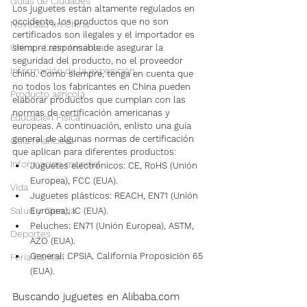
Guías de Ciudades
Los juguetes están altamente regulados en 
occidente, los productos que no son 
Novedad en China
certificados son ilegales y el importador es 
China - Latin América
siempre responsable de asegurar la 
seguridad del producto, no el proveedor 
Información de la exposición
chino. Como siempre, tenga en cuenta que 
no todos los fabricantes en China pueden 
Producto agrícola
elaborar productos que cumplan con las 
normas de certificación americanas y 
Educación Física
europeas. A continuación, enlisto una guía 
general de algunas normas de certificación 
Guía financiera
que aplican para diferentes productos:
Informacion mundial
Juguetes electrónicos: CE, RoHS (Unión 
Europea), FCC (EUA).
Vida
Juguetes plásticos: REACH, EN71 (Unión 
Salud y Ciencia
Europea), IC (EUA).
Peluches: EN71 (Unión Europea), ASTM, 
Deportes
AZO (EUA).
General: CPSIA, California Proposición 65 
Feria Canton
(EUA).
Buscando juguetes en Alibaba.com