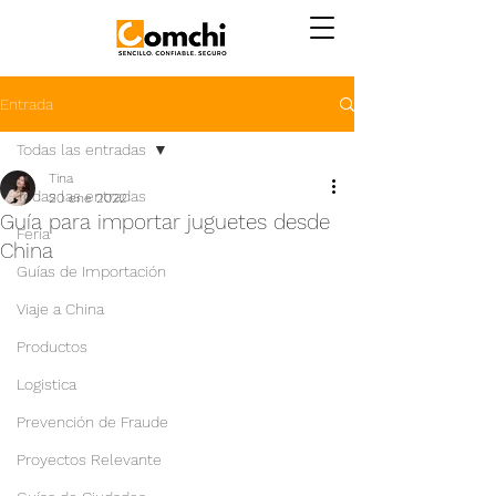
Entrada
Todas las entradas
Tina
Todas las entradas
20 ene 2022
Guía para importar juguetes desde
Feria
China
Guías de Importación
Viaje a China
Productos
Logistica
Prevención de Fraude
Proyectos Relevante