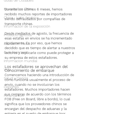
Guías de Ciudades
Novedad en China
Durante los últimos 6 meses, hemos 
recibido muchos reportes de importadores 
China - Latin América
siendo defraudados por compañías de 
transporte chinas. 
Información de la exposición
Desde mediados de agosto, la frecuencia de 
Producto agrícola
esas estafas en envíos se ha incrementado 
rápidamente. Es por eso, que hemos 
Educación Física
decidido que es tiempo de alertar a nuestros 
Guía financiera
lectores y explicarle como puede proteger a 
su empresa de estos estafadores.
Informacion mundial
Los estafadores se aprovechan del 
Vida
Conocimiento de embarque
Comencemos haciendo una introducción de 
Salud y Ciencia
cómo funciona usualmente el proceso de 
envío, cuando no se involucran los 
Deportes
estafadores. Muchos importadores hacen 
sus compras de acuerdo con los términos 
Feria Canton
FOB (Free on Board, libre a bordo), lo cual 
significa que los proveedores chinos se 
encargan del despacho de aduanas y la 
entrega en el puerto de embarque (por 