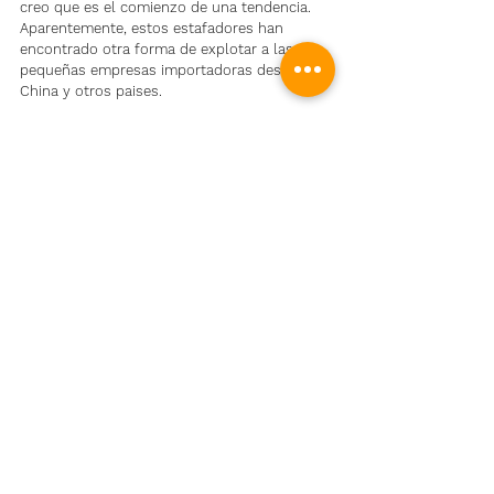
creo que es el comienzo de una tendencia. 
Aparentemente, estos estafadores han 
encontrado otra forma de explotar a las 
pequeñas empresas importadoras desde 
China y otros paises.
¿Si tiene información que quiera compartir, o 
incluso alguna experiencia sobre estafas en 
envíos? No dude en contactarnos.
Estafas
Fraudes
Logistico
Ver todo
Entradas recientes