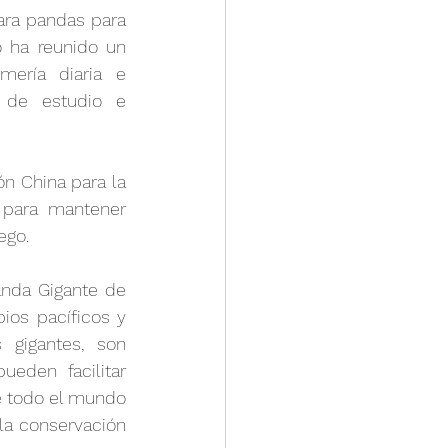
ra pandas para 
 ha reunido un 
ería diaria e 
s de estudio e 
n China para la 
 para mantener 
ego.
nda Gigante de 
ios pacíficos y 
gigantes, son 
eden facilitar 
 todo el mundo 
a conservación 