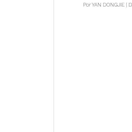
Por YAN DONGJIE | Di
Guía financiera
Informa