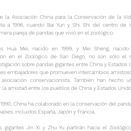
e la Asociación China para la Conservación de la Vida 
a a 1996, cuando Bai Yun y Shi Shi del centro de in
rimera pareja de pandas que vivió en el zoológico.
es Hua Mei, nacido en 1999, y Mei Sheng, nacido
eron en el Zoológico de San Diego, no son sólo el r
tigación sobre pandas gigantes entre China y Estados U
es embajadores que promueven intercambios amistosos 
a asociación conservacionista. También han hecho un
r la amistad entre los pueblos de China y Estados Unido
1990, China ha colaborado en la conservación del panda
países, incluidos España, Japón y Francia.
s gigantes Jin Xi y Zhu Yu partirán hacia el Zoológic