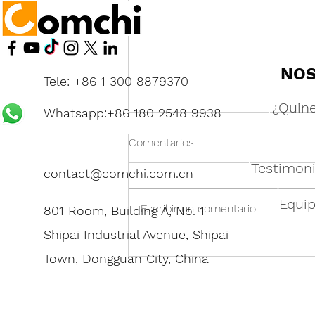
NO
Tele: +86 1 300 8879370
¿Quin
Whatsapp:+86 180 2548 9938
Comentarios
Testimoni
contact@comchi.com.cn
Equi
Escribir un comentario...
801 Room, Building A, No. 1
Shipai Industrial Avenue, Shipai
Fabricantes chinos de
Town, Dongguan City, China
productos para el hogar:
Cómo encontrar proveedores
confiables para los mercados
globales