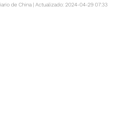
ario de China | Actualizado: 2024-04-29 07:33
cion mundial
Vida
Salud y Ciencia
Deporte