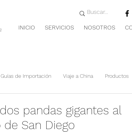
INICIO
SERVICIOS
NOSOTROS
C
a
Guías de Importación
Viaje a China
Productos
royectos Relevante
Guías de Ciudades
Novedad
 dos pandas gigantes al
o de San Diego
nformación de la exposición
Producto agrícola