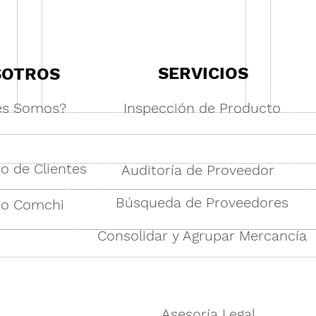
SERVICIOS
SOTROS
es Somos?
Inspección de Producto
o de Clientes
Auditoría de Proveedor
Búsqueda de Proveedores
po Comchi
Consolidar y Agrupar Mercancía
Por qué los servicios de un
Abas
agente de abastecimiento de
Pedi
Shantou son esenciales para
Comp
los compradores globales de
de c
juguetes y regalos
empr
Asesoría Legal