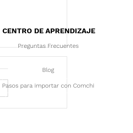
CENTRO DE APRENDIZAJE
Preguntas Frecuentes
Blog
Pasos para importar con Comchi
tecimiento a granel vs.
dos en lotes pequeños:
aración de estrategias
adena de suministro para
esas modernas