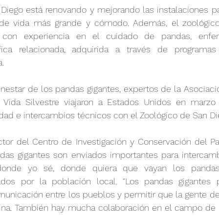
 Diego está renovando y mejorando las instalaciones pa
 de vida más grande y cómodo. Además, el zoológico
l con experiencia en el cuidado de pandas, enferm
tífica relacionada, adquirida a través de programa
.
ienestar de los pandas gigantes, expertos de la Asociació
 Vida Silvestre viajaron a Estados Unidos en marzo
dad e intercambios técnicos con el Zoológico de San Di
ctor del Centro de Investigación y Conservación del Pa
andas gigantes son enviados importantes para intercamb
donde yo sé, donde quiera que vayan los pandas 
os por la población local. "Los pandas gigantes pu
nicación entre los pueblos y permitir que la gente de
na. También hay mucha colaboración en el campo de l