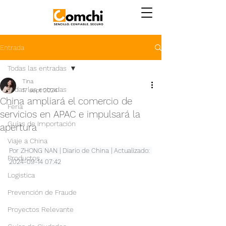
Entrada
Todas las entradas
Tina
Todas las entradas
17 sept 2024
China ampliará el comercio de
Feria
servicios en APAC e impulsará la
Guías de Importación
apertura
Viaje a China
Por ZHONG NAN | Diario de China | Actualizado: 
Productos
2024-09-14 07:42
Logistica
Prevención de Fraude
Proyectos Relevante