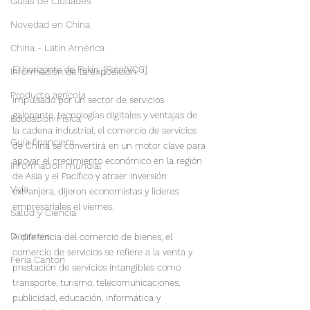
Guías de Ciudades
Novedad en China
China - Latin América
El horizonte de Pekín. [Foto/VCG]
Información de la exposición
Producto agrícola
Impulsado por un sector de servicios 
galopante, tecnologías digitales y ventajas de 
Educación Física
la cadena industrial, el comercio de servicios 
Guía financiera
de China se convertirá en un motor clave para 
apoyar el crecimiento económico en la región 
Informacion mundial
de Asia y el Pacífico y atraer inversión 
Vida
extranjera, dijeron economistas y líderes 
empresariales el viernes.

Salud y Ciencia
Deportes
A diferencia del comercio de bienes, el 
comercio de servicios se refiere a la venta y 
Feria Canton
prestación de servicios intangibles como 
transporte, turismo, telecomunicaciones, 
publicidad, educación, informática y 