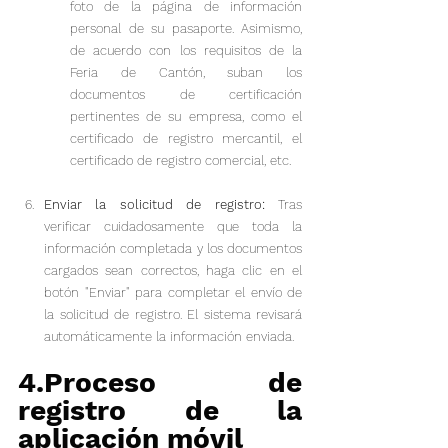
foto de la página de información 
personal de su pasaporte. Asimismo, 
de acuerdo con los requisitos de la 
Feria de Cantón, suban los 
documentos de certificación 
pertinentes de su empresa, como el 
certificado de registro mercantil, el 
certificado de registro comercial, etc.
Enviar la solicitud de registro: 
Tras 
verificar cuidadosamente que toda la 
información completada y los documentos 
cargados sean correctos, haga clic en el 
botón "Enviar" para completar el envío de 
la solicitud de registro. El sistema revisará 
automáticamente la información enviada.
4.Proceso de 
registro de la 
aplicación móvil