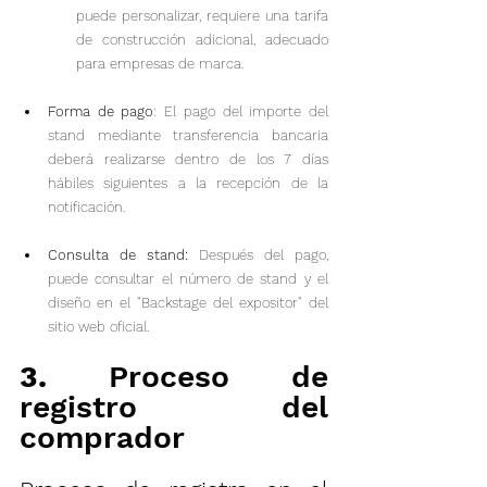
puede personalizar, requiere una tarifa 
de construcción adicional, adecuado 
para empresas de marca.
Forma de pago
: El pago del importe del 
stand mediante transferencia bancaria 
deberá realizarse dentro de los 7 días 
hábiles siguientes a la recepción de la 
notificación.
Consulta de stand: 
Después del pago, 
puede consultar el número de stand y el 
diseño en el "Backstage del expositor" del 
sitio web oficial.
3. 
Proceso de 
registro del 
comprador