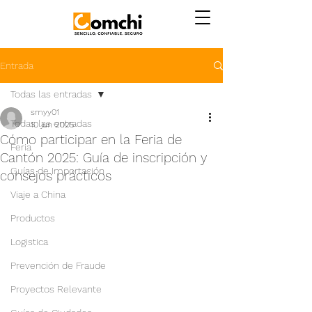
Entrada
Todas las entradas
smyy01
Todas las entradas
10 jun 2025
Cómo participar en la Feria de
Feria
Cantón 2025: Guía de inscripción y
Guías de Importación
consejos prácticos
Viaje a China
Productos
Logistica
Prevención de Fraude
Proyectos Relevante